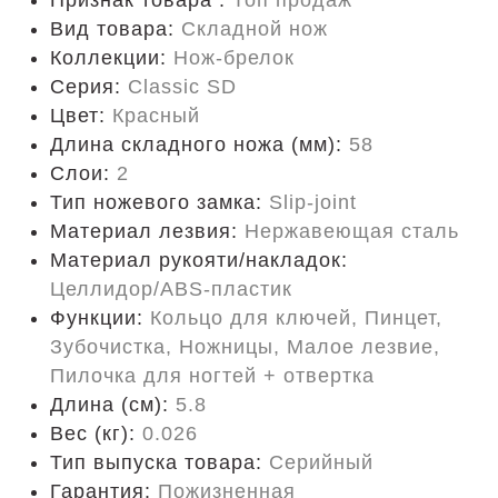
Признак товара :
Топ продаж
Вид товара:
Складной нож
Коллекции:
Нож-брелок
Серия:
Classic SD
Цвет:
Красный
Длина складного ножа (мм):
58
Слои:
2
Тип ножевого замка:
Slip-joint
Материал лезвия:
Нержавеющая сталь
Материал рукояти/накладок:
Целлидор/ABS-пластик
Функции:
Кольцо для ключей, Пинцет,
Зубочистка, Ножницы, Малое лезвие,
Пилочка для ногтей + отвертка
Длина (cм):
5.8
Вес (кг):
0.026
Тип выпуска товара:
Серийный
Гарантия:
Пожизненная