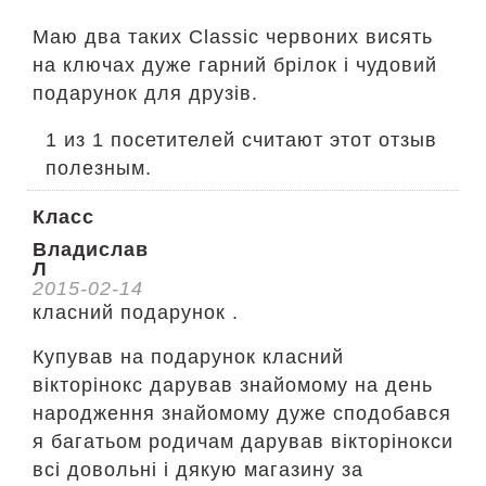
Маю два таких Classic червоних висять
на ключах дуже гарний брілок і чудовий
подарунок для друзів.
1 из 1 посетителей считают этот отзыв
полезным.
Класс
Владислав
Л
2015-02-14
класний подарунок .
Купував на подарунок класний
вікторінокс дарував знайомому на день
народження знайомому дуже сподобався
я багатьом родичам дарував вікторінокси
всі довольні і дякую магазину за