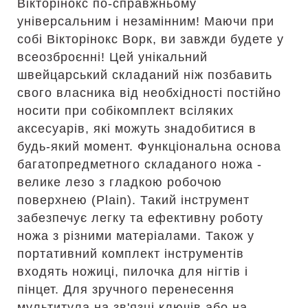
Вікторінокс по-справжньому
універсальним і незамінним! Маючи при
собі Вікторінокс Ворк, ви завжди будете у
всеозброєнні! Цей унікальний
швейцарський складаний ніж позбавить
свого власника від необхідності постійно
носити при собікомплект всіляких
аксесуарів, які можуть знадобитися в
будь-який момент. Функціональна основа
багатопредметного складаного ножа -
велике лезо з гладкою робочою
поверхнею (Plain). Такий інструмент
забезпечує легку та ефективну роботу
ножа з різними матеріалами. Також у
портативний комплект інструментів
входять ножиці, пилочка для нігтів і
пінцет. Для зручного перенесення
мультитула на зв'язці ключів або на