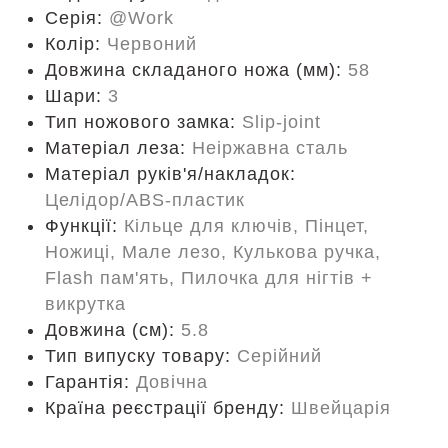
Серія:
@Work
Колір:
Червоний
Довжина складаного ножа (мм):
58
Шари:
3
Тип ножового замка:
Slip-joint
Матеріал леза:
Неіржавна сталь
Матеріал руків'я/накладок:
Целідор/ABS-пластик
Функції:
Кільце для ключів, Пінцет,
Ножиці, Мале лезо, Кулькова ручка,
Flash пам'ять, Пилочка для нігтів +
викрутка
Довжина (cм):
5.8
Тип випуску товару:
Серійний
Гарантія:
Довічна
Країна реєстрації бренду:
Швейцарія