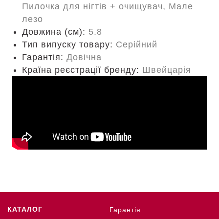
Пилочка для нігтів + очищувач, Мале
лезо
Довжина (cм):
5.8
Тип випуску товару:
Серійний
Гарантія:
Довічна
Країна реєстрації бренду:
Швейцарія
КАТАЛОГ
Гарантія