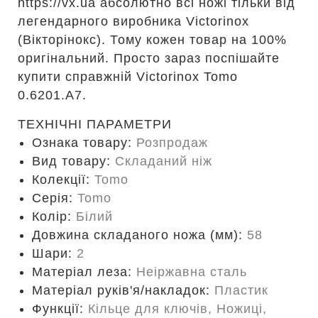
https://vx.ua абсолютно всі ножі тільки від
легендарного виробника Victorinox
(Вікторінокс). Тому кожен товар на 100%
оригінальний. Просто зараз поспішайте
купити справжній Victorinox Tomo
0.6201.A7.
ТЕХНІЧНІ ПАРАМЕТРИ
Ознака товару:
Розпродаж
Вид товару:
Складаний ніж
Колекції:
Tomo
Серія:
Tomo
Колір:
Білий
Довжина складаного ножа (мм):
58
Шари:
2
Матеріал леза:
Неіржавна сталь
Матеріал руків'я/накладок:
Пластик
Функції:
Кільце для ключів, Ножиці,