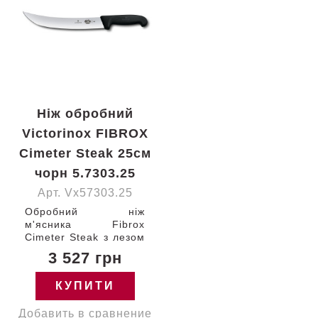
Ніж обробний
Victorinox FIBROX
Cimeter Steak 25см
чорн 5.7303.25
Арт. Vx57303.25
Обробний ніж
м'ясника Fibrox
Cimeter Steak з лезом
25 см (вигнуте,
3 527 грн
гладке) та чорною
ручкою Victorinox
КУПИТИ
5.7303.25 Швейцарія
Добавить в сравнение