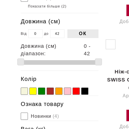
Показати більше (
2
)
Довжина (cм)
Доб
ОК
Від
до
Довжина (cм)
0 -
діапазон:
42
Ніж-
Колір
SWISS 
Ар
Ознака товару
Новинки
(4)
Доб
Вага (кг)