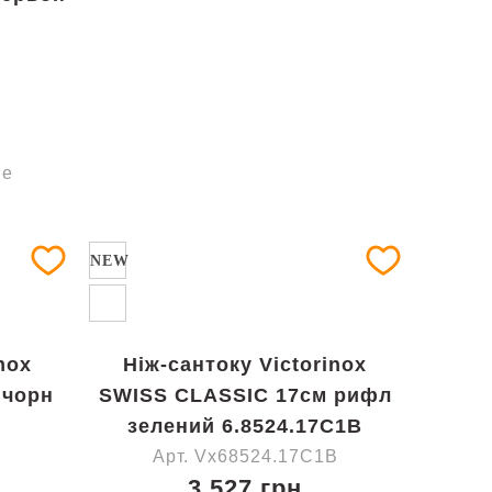
ие
NEW
nox
Ніж-сантоку Victorinox
 чорн
SWISS CLASSIC 17см рифл
зелений 6.8524.17C1B
Арт. Vx68524.17C1B
3 527 грн