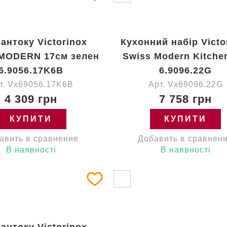
сантоку Victorinox
Кухонний набір Victo
MODERN 17см зелен
Swiss Modern Kitche
6.9056.17K6B
6.9096.22G
т. Vx69056.17K6B
Арт. Vx69096.22G
4 309 грн
7 758 грн
КУПИТИ
КУПИТИ
авить в сравнение
Добавить в сравнен
В наявності
В наявності
сантоку Victorinox