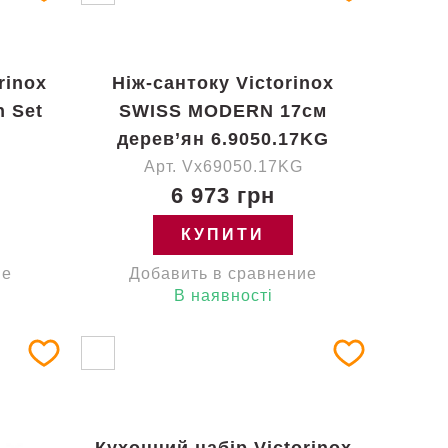
rinox
Ніж-сантоку Victorinox
n Set
SWISS MODERN 17см
дерев’ян 6.9050.17KG
Арт. Vx69050.17KG
6 973 грн
КУПИТИ
ие
Добавить в сравнение
В наявності
Кухонний набір Victorinox