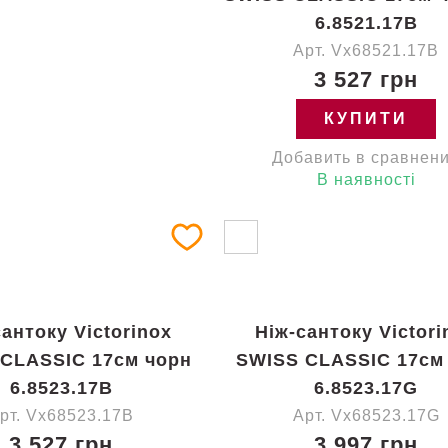
6.8521.17B
Арт. Vx68521.17B
3 527 грн
КУПИТИ
Добавить в сравнен
В наявності
сантоку Victorinox
Ніж-сантоку Victori
CLASSIC 17см чорн
SWISS CLASSIC 17см
6.8523.17B
6.8523.17G
рт. Vx68523.17B
Арт. Vx68523.17G
3 527 грн
3 997 грн