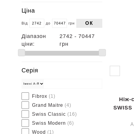
Ціна
ОК
Від
до
грн
Діапазон
2742 - 70447
ціни:
грн
Серія
Fibrox
(1)
Ніж-
Grand Maitre
(4)
SWISS 
Swiss Classic
(16)
Swiss Modern
(6)
А
Wood
(1)