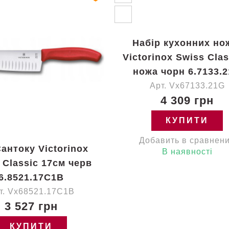
Набір кухонних но
Victorinox Swiss Clas
ножа чорн 6.7133.
Арт. Vx67133.21G
4 309 грн
КУПИТИ
Добавить в сравнен
Сантоку Victorinox
В наявності
 Classic 17см черв
6.8521.17C1B
т. Vx68521.17C1B
3 527 грн
КУПИТИ