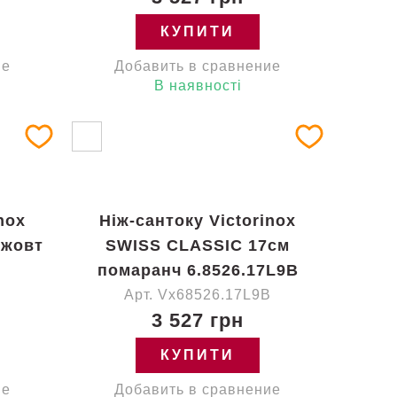
КУПИТИ
ие
Добавить в сравнение
В наявності
nox
Ніж-сантоку Victorinox
 жовт
SWISS CLASSIC 17см
помаранч 6.8526.17L9B
B
Арт. Vx68526.17L9B
3 527 грн
КУПИТИ
ие
Добавить в сравнение