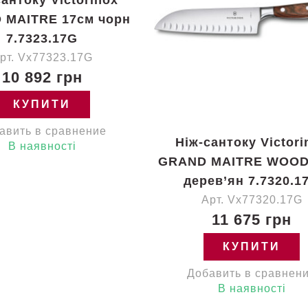
 MAITRE 17см чорн
7.7323.17G
рт. Vx77323.17G
10 892 грн
КУПИТИ
авить в сравнение
Ніж-сантоку Victori
В наявності
GRAND MAITRE WOOD
дерев’ян 7.7320.1
Арт. Vx77320.17G
11 675 грн
КУПИТИ
Добавить в сравнен
В наявності