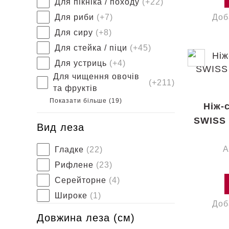
Для пікніка / походу
(+22)
Для риби
(+7)
Доб
Для сиру
(+8)
Для стейка / піци
(+45)
Для устриць
(+4)
Для чищення овочів
(+211)
та фруктів
Показати більше (
19
)
Ніж-
SWISS 
Вид леза
А
Гладке
(22)
Рифлене
(23)
Серейторне
(4)
Широке
(1)
Доб
Довжина леза (см)