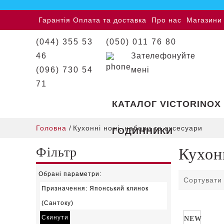
Гарантія
Оплата та доставка
Про нас
Магазини
(044) 355 53
(050) 011 76 80
46
Зателефонуйте
(096) 730 54
мені
71
КАТАЛОГ VICTORINOX
Головна
/
Кухонні ножі, набори та аксесуари
ГОДИННИКИ
Фільтр
Кухон
Обрані параметри:
Сортувати
Призначення
: Японський клинок
(Сантоку)
Скинути
NEW