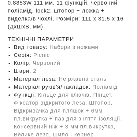
0.8853W 111 мм, 11 функцій, червоний
поліамід, lock2, штопор + ложка +
виделка/в чохлі. Розміри: 111 х 31,5 х 16
(ДхШхВ, мм)
ТЕХНІЧНІ ПАРАМЕТРИ
Вид товару:
Набори з ножами
Серія:
Picnic
Колір:
Червоний
Шари:
2
Матеріал леза:
Неіржавна сталь
Матеріал руків'я/накладок:
Поліамід
Функції:
Кільце для ключів, Пінцет,
Фіксатор відкритого леза, Штопор,
Відкривачка для пляшок + 6мм
пл.викрутка + паз для зняття ізоляції,
Консервний ніж + 3 мм пл.викрутка,
Велике лезо, Шило - кернер