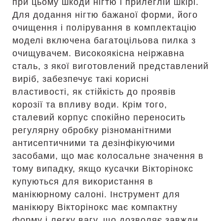
при цьому шкоди нігтю і прилеглій шкірі.
Для додання нігтю бажаної форми, його
очищення і полірування в комплектацію
моделі включена багатоцільова пилка з
очищувачем. Високоякісна неіржавна
сталь, з якої виготовлений представлений
виріб, забезпечує такі корисні
властивості, як стійкість до проявів
корозії та впливу води. Крім того,
сталевий корпус спокійно переносить
регулярну обробку різноманітними
антисептичними та дезінфікуючими
засобами, що має колосальне значення в
тому випадку, якщо кусачки Вікторінокс
купуються для використання в
манікюрному салоні. Інструмент для
манікюру Вікторінокс має компактну
форму і легку вагу, що дозволяє завжди