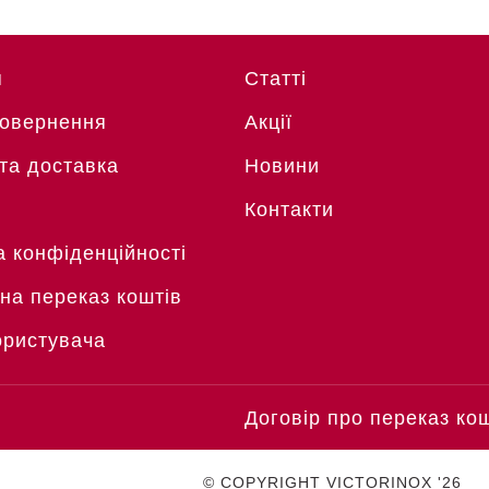
я
Статті
Повернення
Акції
та доставка
Новини
Контакти
а конфіденційності
 на переказ коштів
ористувача
Договір про переказ ко
© COPYRIGHT VICTORINOX '26