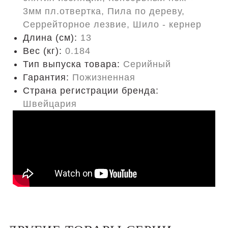
3мм пл.отвертка, Пила по дереву,
Серрейторное лезвие, Шило - кернер
Длина (cм):
13
Вес (кг):
0.184
Тип выпуска товара:
Серийный
Гарантия:
Пожизненная
Страна регистрации бренда:
Швейцария