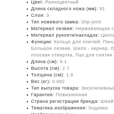
Цвет:
Разноцветный
Длина складного ножа (мм):
91
Слои:
3
Тип ножевого замка:
Slip-joint
Материал лезвия:
Нержавеющая с
Материал рукояти/накладок:
Целл
Функции:
Кольцо для ключей, Пинц
Большое лезвие, Шило - кернер, 
плоская отвертка, Паз для снятия
Длина (cм):
9.1
Высота (см):
2.7
Толщина (см):
1.8
Вес (кг):
0.082
Тип выпуска товара:
Эксклюзивны
Гарантия:
Пожизненная
Страна регистрации бренда:
Швей
Тематика изображения:
Зодиаки