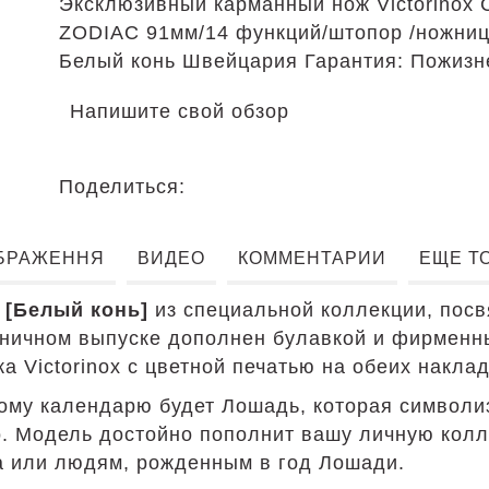
Эксклюзивный карманный нож Victorinox
ZODIAC 91мм/14 функций/штопор /ножниц
Белый конь Швейцария Гарантия: Пожизн
Напишите свой обзор
Поделиться:
БРАЖЕННЯ
ВИДЕО
КОММЕНТАРИИ
ЕЩЕ Т
 [Белый конь]
из специальной коллекции, пос
ничном выпуске дополнен булавкой и фирменны
а Victorinox с цветной печатью на обеих накла
ому календарю будет Лошадь, которая символиз
. Модель достойно пополнит вашу личную колле
а или людям, рожденным в год Лошади.