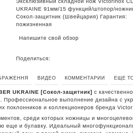
Эксклюзивный складной нож Victorinox 
UKRAINE 91мм/15 функций/штопор/ножниц
Сокол-защитник (Швейцария) Гарантия:
пожизненная
Напишите свой обзор
Поделиться:
БРАЖЕННЯ
ВИДЕО
КОММЕНТАРИИ
ЕЩЕ Т
BER UKRAINE [Сокол-защитник]
с качественно
м. Профессиональное выполнение дизайна с ук
х поклонников и коллекционеров бренда Victor
ментов, среди которых ножницы и многоцелевой
ю еще и булавку. Идеальный многофункциональ