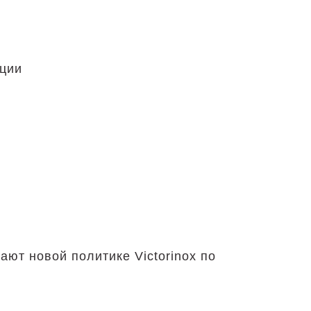
яции
ют новой политике Victorinox по