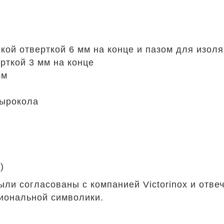
ской отверткой 6 мм на конце и пазом для изол
ерткой 3 мм на конце
ом
дырокола
)
и согласованы с компанией Victorinox и отвеча
иональной символики.