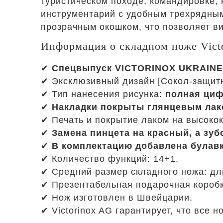
туристическом походе, командировке,
инструментарий с удобным трехрядным
прозрачным окошком, что позволяет ви
Информация о складном ноже Victo
✔
Спецвыпуск VICTORINOX UKRAINE
✔ Эксклюзивный дизайн [Сокол-защит
✔ Тип нанесения рисунка:
полная циф
✔
Накладки покрыты глянцевым лак
✔ Печать и покрытие лаком на высоко
✔
Замена пинцета на красный, а зуб
✔
В комплектацию добавлена булав
✔ Количество функций: 14+1.
✔ Средний размер складного ножа: дл
✔ Презентабельная подарочная коробка
✔ Нож изготовлен в Швейцарии.
✔ Victorinox AG гарантирует, что все