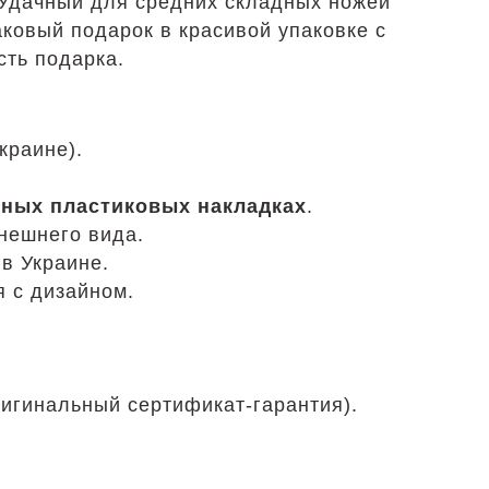
. Удачный для средних складных ножей
ковый подарок в красивой упаковке с
сть подарка.
краине).
ьных пластиковых накладках
.
нешнего вида.
в Украине.
 с дизайном.
ригинальный сертификат-гарантия).