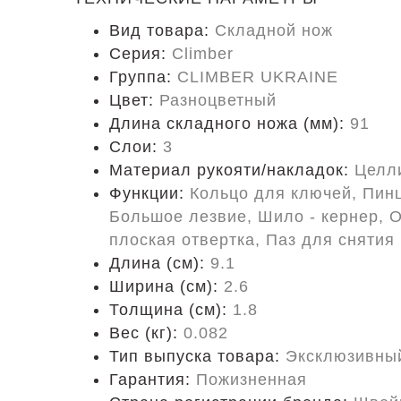
Вид товара:
Складной нож
Серия:
Climber
Группа:
CLIMBER UKRAINE
Цвет:
Разноцветный
Длина складного ножа (мм):
91
Слои:
3
Материал рукояти/накладок:
Целл
Функции:
Кольцо для ключей, Пинц
Большое лезвие, Шило - кернер, 
плоская отвертка, Паз для снятия
Длина (cм):
9.1
Ширина (см):
2.6
Толщина (см):
1.8
Вес (кг):
0.082
Тип выпуска товара:
Эксклюзивны
Гарантия:
Пожизненная