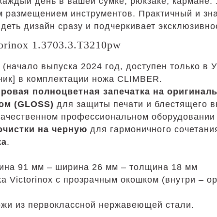
 каждый день в вашей сумке, рюкзаке, кармане
 размещением инструментов. Практичный и зна
деть дизайн сразу и подчеркивает эксклюзивно
rinox 1.3703.3.T3210pw
(начало выпуска 2024 год, доступен только в У
ник] в комплектации ножа CLIMBER.
ровая полноцветная запечатка на оригинал
ом (GLOSS)
для защиты печати и блестящего в
качественном профессиональном оборудовании 
очистки на черную
для гармоничного сочетания
ка
.
ина 91 мм – ширина 26 мм – толщина 18 мм
 Victorinox с прозрачным окошком (внутри – о
 ножи из первоклассной нержавеющей стали.