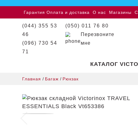
Гарантия
Оплата и доставка
О нас
Магазины
С
(044) 355 53
(050) 011 76 80
46
Перезвоните
(096) 730 54
мне
71
КАТАЛОГ VICT
Главная
/
Багаж
/
Рюкзак