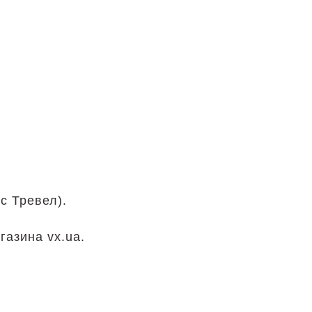
с Тревел).
.
газина vx.ua.