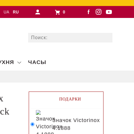
0
UA
RU
УХНЯ
ЧАСЫ
x
ПОДАРКИ
ck
Значок Victorinox
4.1888