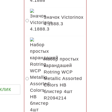
Значок Victorinox
4.1888.3
Набор простых
карандашей
Rotring WCP
Metallic Assorted
Colors HB
 КЛИК
блистер 4шт
R2094214