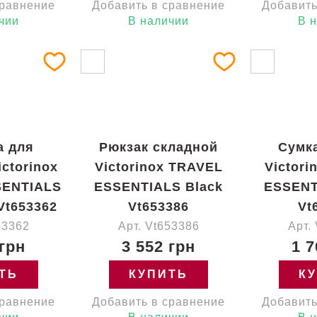
сравнение
Добавить в сравнение
Добавить
чии
В наличии
В 
а для
Рюкзак складной
Сумка
ctorinox
Victorinox TRAVEL
Victor
SENTIALS
ESSENTIALS Black
ESSENT
Vt653362
Vt653386
Vt
53362
Арт. Vt653386
Арт.
 грн
3 552 грн
1 7
ТЬ
КУПИТЬ
К
сравнение
Добавить в сравнение
Добавить