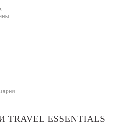
k
ины
цария
И TRAVEL ESSENTIALS