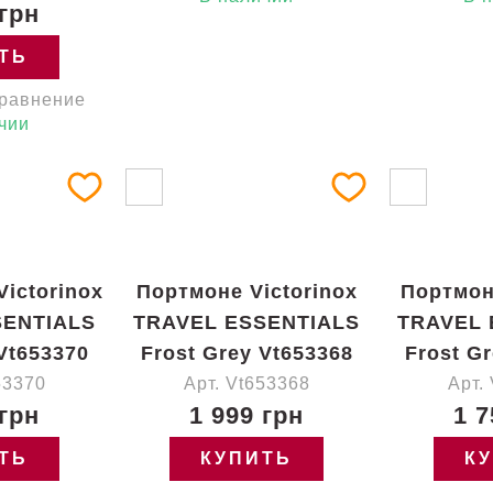
 грн
ТЬ
сравнение
чии
ictorinox
Портмоне Victorinox
Портмон
SENTIALS
TRAVEL ESSENTIALS
TRAVEL 
Vt653370
Frost Grey Vt653368
Frost G
53370
Арт. Vt653368
Арт.
 грн
1 999 грн
1 7
ТЬ
КУПИТЬ
К