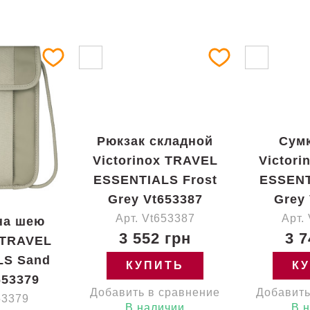
Рюкзак складной
Сумк
Victorinox TRAVEL
Victor
ESSENTIALS Frost
ESSENT
Grey Vt653387
Grey
Арт. Vt653387
Арт.
на шею
3 552 грн
3 7
 TRAVEL
LS Sand
КУПИТЬ
К
653379
Добавить в сравнение
Добавить
53379
В наличии
В 