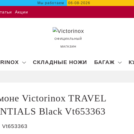
Мы работаем
06-08-2026
татьи
Акции
ОФИЦИАЛЬНЫЙ
МАГАЗИН
ORINOX
СКЛАДНЫЕ НОЖИ
БАГАЖ
К
моне Victorinox TRAVEL
NTIALS Black Vt653363
:
Vt653363