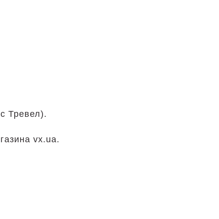
с Тревел).
.
газина vx.ua.