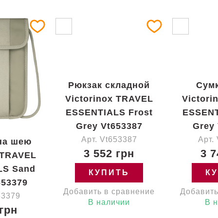
Рюкзак складной
Сумк
Victorinox TRAVEL
Victor
ESSENTIALS Frost
ESSENT
Grey Vt653387
Grey
Арт. Vt653387
Арт.
на шею
3 552 грн
3 7
 TRAVEL
LS Sand
КУПИТЬ
К
653379
Добавить в сравнение
Добавить
53379
В наличии
В 
 грн