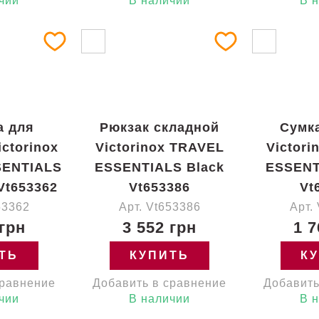
чии
В наличии
В 
а для
Рюкзак складной
Сумка
ctorinox
Victorinox TRAVEL
Victor
SENTIALS
ESSENTIALS Black
ESSENT
Vt653362
Vt653386
Vt
53362
Арт. Vt653386
Арт.
 грн
3 552 грн
1 7
ТЬ
КУПИТЬ
К
сравнение
Добавить в сравнение
Добавить
чии
В наличии
В 