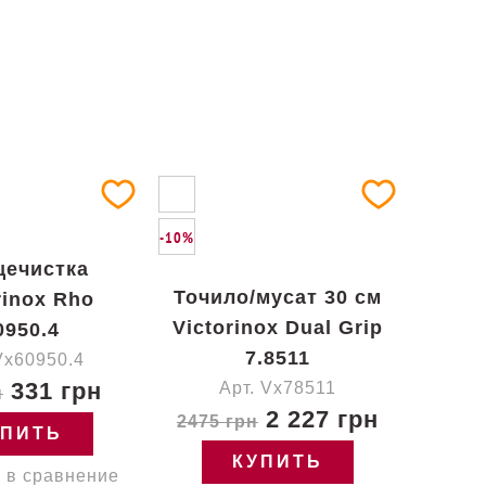
-10%
ечистка
Точило/мусат 30 см
rinox Rho
Victorinox Dual Grip
0950.4
7.8511
Vx60950.4
331 грн
Арт. Vx78511
н
2 227 грн
2475 грн
УПИТЬ
КУПИТЬ
 в сравнение