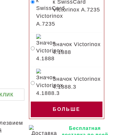
к SwissCard
Victorinox A.7235
Значок Victorinox
4.1888
Значок Victorinox
4.1888.3
 КЛИК
БОЛЬШЕ
 лезвием
Бесплатная
й
доставка по всей