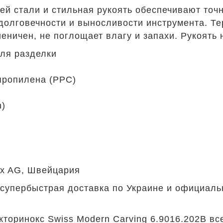
й стали и стильная рукоять обеспечивают точн
г долговечности и выносливости инструмента. 
еничен, не поглощает влагу и запахи. Рукоять 
для разделки
пропилена (PPC)
n)
nox AG, Швейцария
супербыстрая доставка по Украине и официаль
торинокс Swiss Modern Carving 6.9016.202B вс