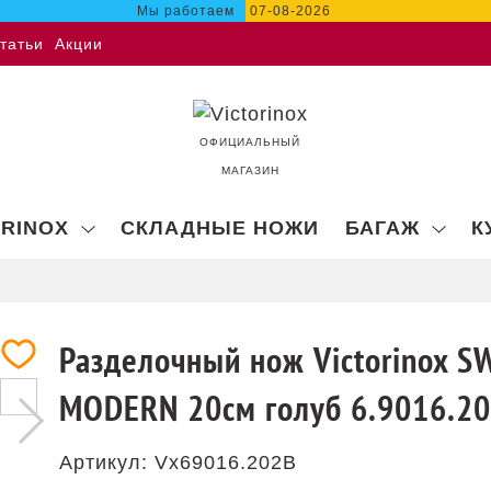
Мы работаем
07-08-2026
татьи
Акции
ОФИЦИАЛЬНЫЙ
МАГАЗИН
ORINOX
СКЛАДНЫЕ НОЖИ
БАГАЖ
К
Разделочный нож Victorinox S
MODERN 20см голуб 6.9016.2
Артикул:
Vx69016.202B