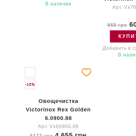
В наличии
Арт. Vx7
60
668 грн
КУПИ
Добавить в 
В нали
-10%
Овощечистка
Victorinox Rex Golden
6.0900.88
Арт. Vx60900.88
4 655 грн
5173 грн