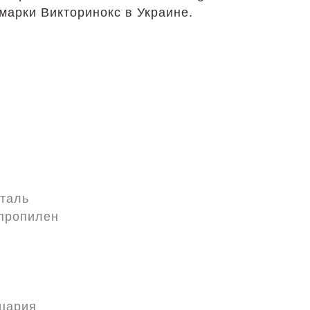
марки Викторинокс в Украине.
таль
пропилен
цария