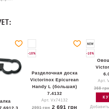
ЕТ:
NEW
-10%
-10%
Овощ
Victo
Разделочная доска
6.
Victorinox Epicurean
Арт. 
Handy L (большая)
368 гр
7.4132
К
Арт. Vx74132
алка
2 691 грн
Добавить
7.6912.3
2991 грн