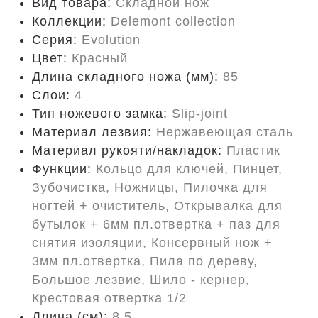
Вид товара:
Складной нож
Коллекции:
Delemont collection
Серия:
Evolution
Цвет:
Красный
Длина складного ножа (мм):
85
Слои:
4
Тип ножевого замка:
Slip-joint
Материал лезвия:
Нержавеющая сталь
Материал рукояти/накладок:
Пластик
Функции:
Кольцо для ключей, Пинцет,
Зубочистка, Ножницы, Пилочка для
ногтей + очиститель, Открывалка для
бутылок + 6мм пл.отвертка + паз для
снятия изоляции, Консервный нож +
3мм пл.отвертка, Пила по дереву,
Большое лезвие, Шило - кернер,
Крестовая отвертка 1/2
Длина (cм):
8.5