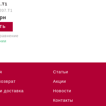
.T1
207.T1
грн
ТЬ
сравнение
чии
я
Статьи
Возврат
Акции
и доставка
Новости
Контакты