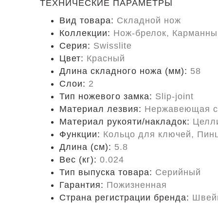
ТЕХНИЧЕСКИЕ ПАРАМЕТРЫ
Вид товара:
Складной нож
Коллекции:
Нож-брелок, Карманны
Серия:
Swisslite
Цвет:
Красный
Длина складного ножа (мм):
58
Слои:
2
Тип ножевого замка:
Slip-joint
Материал лезвия:
Нержавеющая с
Материал рукояти/накладок:
Целл
Функции:
Кольцо для ключей, Пинц
Длина (cм):
5.8
Вес (кг):
0.024
Тип выпуска товара:
Серийный
Гарантия:
Пожизненная
Страна регистрации бренда:
Швей