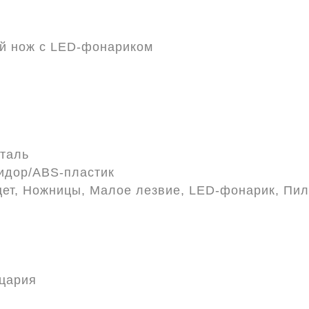
й нож с LED-фонариком
таль
идор/ABS-пластик
ет, Ножницы, Малое лезвие, LED-фонарик, Пило
цария