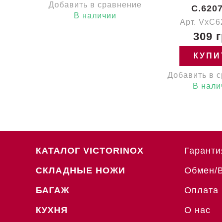
Добавить в сравнение
C.6207
В наличии
Арт. VxC6
309 
КУПИ
Добавить в 
В нали
КАТАЛОГ VICTORINOX
Гаранти
СКЛАДНЫЕ НОЖИ
Обмен/
БАГАЖ
Оплата 
КУХНЯ
О нас