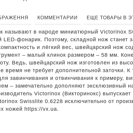
БРАЖЕННЯ
КОММЕНТАРИИ
ЕЩЕ ТОВАРЫ В 
 называют в народе миниатюрный Victorinox Sw
 LED-фонарик. Поэтому, складной нож станет 
компактность и лёгкий вес, швейцарский нож с
румент – малый клинок размером – 58 мм. Коне
ту. Ведь, швейцарский нож изготовлен из выс
ое время не требует дополнительной заточки. К
для завинчивания и отвинчивания к примеру, ви
лем – замечательно дополняют эксклюзивный набо
зводитель Victorinox (Викторинокс) выпускает
orinox Swisslite 0.6228 исключительно от прои
 ножей https://vx.ua.