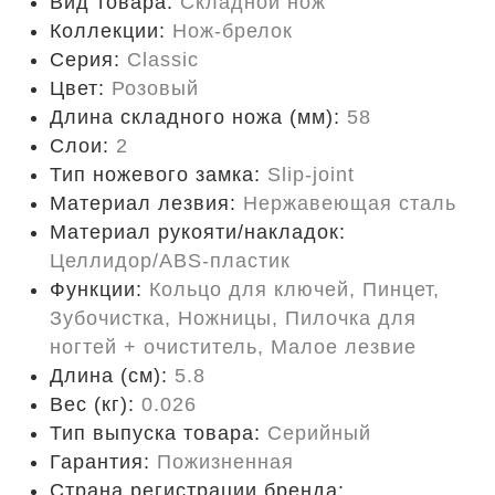
Вид товара:
Складной нож
Коллекции:
Нож-брелок
Серия:
Classic
Цвет:
Розовый
Длина складного ножа (мм):
58
Слои:
2
Тип ножевого замка:
Slip-joint
Материал лезвия:
Нержавеющая сталь
Материал рукояти/накладок:
Целлидор/ABS-пластик
Функции:
Кольцо для ключей, Пинцет,
Зубочистка, Ножницы, Пилочка для
ногтей + очиститель, Малое лезвие
Длина (cм):
5.8
Вес (кг):
0.026
Тип выпуска товара:
Серийный
Гарантия:
Пожизненная
Страна регистрации бренда: