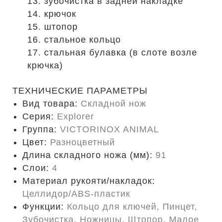
13. зубочистка в задней накладке
14. крючок
15. штопор
16. стальное кольцо
17. стальная булавка (в слоте возле
крючка)
ТЕХНИЧЕСКИЕ ПАРАМЕТРЫ
Вид товара:
Складной нож
Серия:
Explorer
Группа:
VICTORINOX ANIMAL
Цвет:
Разноцветный
Длина складного ножа (мм):
91
Слои:
4
Материал рукояти/накладок:
Целлидор/ABS-пластик
Функции:
Кольцо для ключей, Пинцет,
Зубочистка, Ножницы, Штопор, Малое