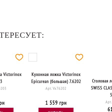
ТЕРЕСУЕТ:
 Victorinox
Кухонная ложка Victorinox
Столовая л
03
Epicurean (большая) 7.6202
SWISS CLAS
0203
Арт. Vx76202
5
рн
1 559 грн
Арт
6