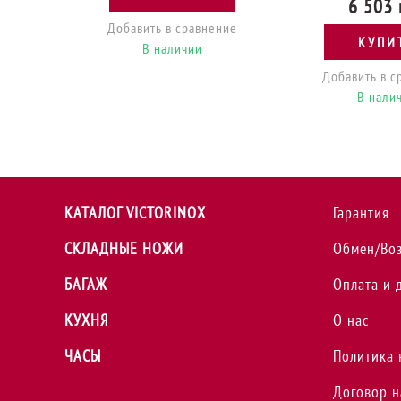
Нож для на
Victorinox STANDARD 8см
направляющей 
волн красн 5.0431
STANDARD DUX
Арт. Vx50431
черн 5.17
369 грн
Арт. Vx51
КУПИТЬ
6 503 
Добавить в сравнение
КУПИ
В наличии
Добавить в с
В нали
КАТАЛОГ VICTORINOX
Гарантия
СКЛАДНЫЕ НОЖИ
Обмен/Во