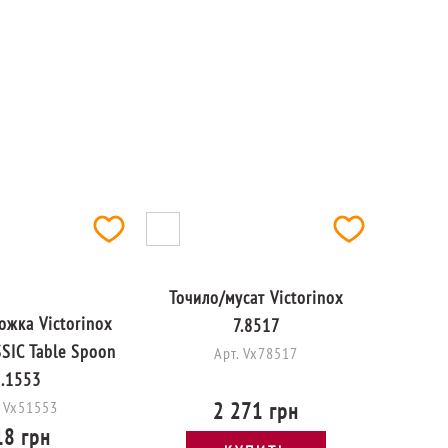
Точило/мусат Victorinox
ожка Victorinox
7.8517
SIC Table Spoon
Арт. Vx78517
.1553
. Vx51553
2 271 грн
18 грн