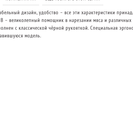
бельный дизайн, удобство – все эти характеристики принадл
5B – великолепный помощник в нарезании мяса и различных 
лнен с классической чёрной рукояткой. Специальная эргоно
равившуюся модель.