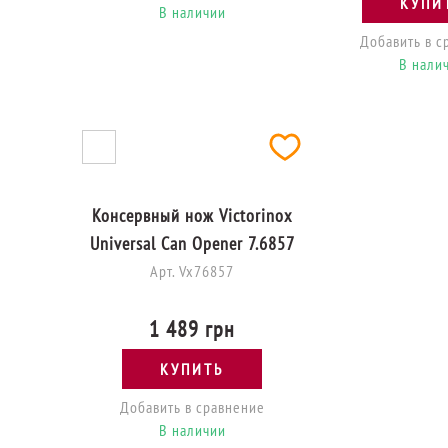
КУПИ
Подставка Victorinox Cutlery
Добавить в с
Block Small 7.7031.03
В нали
Арт. Vx77031.03
2 742 грн
КУПИТЬ
Добавить в сравнение
В наличии
Консервный нож Victorinox
Universal Can Opener 7.6857
Арт. Vx76857