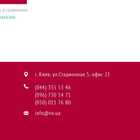
x STANDARD 8см
сн 5.0601
. Vx50601
69 грн
УПИТЬ
ь в сравнение
наличии
г. Киев, ул.Стадионная 5, офис 21
(044) 355 53 46
(096) 730 54 71