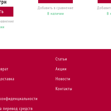
резки с
Victorinox STANDARD 8см
Victorino
Victorinox
волн черн 5.0433
кра
 21см волн
Арт. Vx50433
Арт
33.21
369 грн
3
733.21
КУПИТЬ
К
грн
Добавить в сравнение
Добавит
ТЬ
В наличии
В 
равнение
чии
Статьи
зврат
Акции