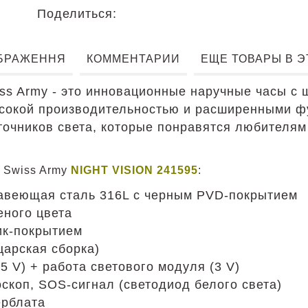
Поделиться:
БРАЖЕННЯ
КОММЕНТАРИИ
ЕЩЕ ТОВАРЫ В 
iss Army - это инновационные наручные часы с
ысокой производительностью и расширенными 
точников света, которые понравятся любителям
и Swiss Army
NIGHT VISION 241595
:
жавеющая сталь 316L с черным PVD-покрытием
еного цвета
ик-покрытием
царская сборка)
,5 V) + работа светового модуля (3 V)
боскоп, SOS-сигнал (светодиод белого света)
ерблата