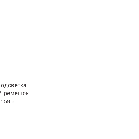
подсветка
й ремешок
41595