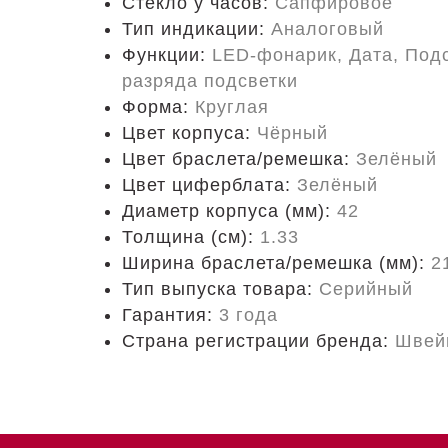
Стекло у часов:
Сапфировое
Тип индикации:
Аналоговый
Функции:
LED-фонарик, Дата, Подс
разряда подсветки
Форма:
Круглая
Цвет корпуса:
Чёрный
Цвет браслета/ремешка:
Зелёный
Цвет циферблата:
Зелёный
Диаметр корпуса (мм):
42
Толщина (см):
1.33
Ширина браслета/ремешка (мм):
2
Тип выпуска товара:
Серийный
Гарантия:
3 года
Страна регистрации бренда:
Швей