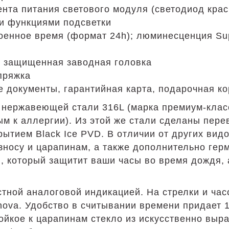
ента питания светового модуля (светодиод крас
ми функциями подсветки
военное время (формат 24h); люминесценция Su
и защищенная заводная головка
 пряжка
е документы, гарантийная карта, подарочная к
 нержавеющей стали 316L (марка премиум-клас
м к аллергии). Из этой же стали сделаны пере
ытием Black Ice PVD. В отличии от других ви
зносу и царапинам, а также дополнительно герм
 который защитит ваши часы во время дождя, а
тной аналоговой индикацией. На стрелки и ча
va. Удобство в считывании времени придает 12
ойкое к царапинам стекло из искусственно выр