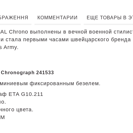
БРАЖЕННЯ
КОММЕНТАРИИ
ЕЩЕ ТОВАРЫ В 
L Chrono выполнены в вечной военной стилис
и стала первыми часами швейцарского бренда В
s Army.
 Chronograph 241533
юминиевым фиксированным безелем.
аф ETA G10.211
о.
ного цвета.
ТМ