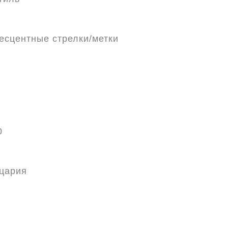
есцентные стрелки/метки
0
цария