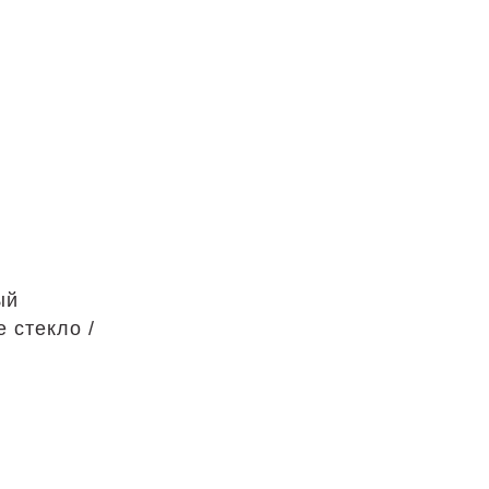
ый
 стекло /