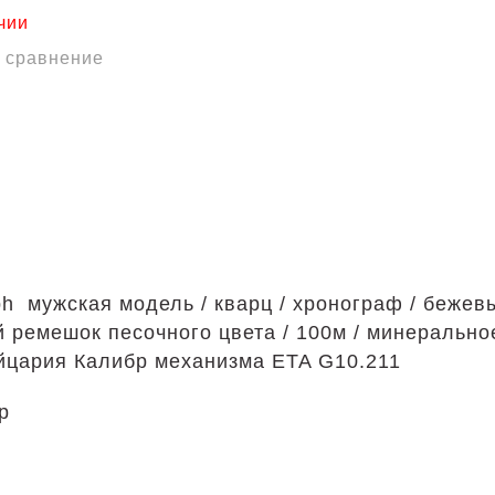
ичии
в сравнение
h мужская модель / кварц / хронограф / бежев
 ремешок песочного цвета / 100м / минеральное
йцария Калибр механизма ETA G10.211
р