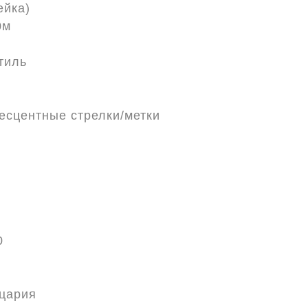
ейка)
0м
тиль
есцентные стрелки/метки
0
цария