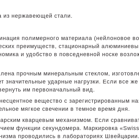
 из нержавеющей стали.
бинация полимерного материала (нейлоновое во
еских преимуществ, стационарный алюминиевый
номика и удобство в повседневной носке возл
ена прочным минеральным стеклом, изготовлен
т значительные ударные нагрузки. Если все же 
 вернуть им первоначальный вид.
инесцентное вещество с зарегистрированным н
ельное мягкое свечении в темное время дня.
арским кварцевым механизмом. Если сравнива
чием функции секундомера. Маркировка «Swis
ханизма проводились в лабораториях Швейцарии