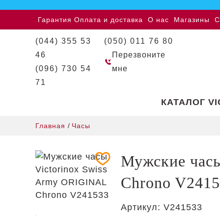
Гарантия
Оплата и доставка
О нас
Магазины
С
(044) 355 53
(050) 011 76 80
46
Перезвоните
(096) 730 54
мне
71
КАТАЛОГ V
Главная
/
Часы
Мужские часы
Chrono V241
Артикул:
V241533