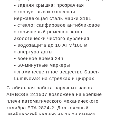
• задняя крышка: прозрачная
• корпус: высококлассная
нержавеющая сталь марки 316L
• стекло: сапфировое антибликовое
• коричневый ремешок: кожа
экологически чистого дубления
• водозащита до 10 АТМ/100 м
• апертура даты
• военное время 24h
• 60-минутные маркеры
• люминесцентное вещество Super-
LumiNova® на стрелках и цифрах
Стабильная работа наручных часов
AIRBOSS 241507 возложена на крепкие
плечи автоматического механического
калибра ETA 2824-2. Долговечный
швейцарский калибр на 25-ти камнях.