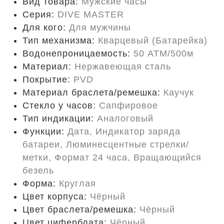
Вид товара:
Мужские часы
Серия:
DIVE MASTER
Для кого:
Для мужчины
Тип механизма:
Кварцевый (Батарейка)
Водонепроницаемость:
50 ATM/500м
Материал:
Нержавеющая сталь
Покрытие:
PVD
Материал браслета/ремешка:
Каучук
Стекло у часов:
Сапфировое
Тип индикации:
Аналоговый
Функции:
Дата, Индикатор заряда
батареи, Люминесцентные стрелки/
метки, Формат 24 часа, Вращающийся
безель
Форма:
Круглая
Цвет корпуса:
Чёрный
Цвет браслета/ремешка:
Чёрный
Цвет циферблата:
Чёрный