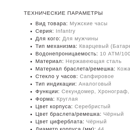
ТЕХНИЧЕСКИЕ ПАРАМЕТРЫ
Вид товара:
Мужские часы
Серия:
Infantry
Для кого:
Для мужчины
Тип механизма:
Кварцевый (Батар
Водонепроницаемость:
10 ATM/10
Материал:
Нержавеющая сталь
Материал браслета/ремешка:
Кож
Стекло у часов:
Сапфировое
Тип индикации:
Аналоговый
Функции:
Секундомер, Хронограф,
Форма:
Круглая
Цвет корпуса:
Серебристый
Цвет браслета/ремешка:
Чёрный
Цвет циферблата:
Чёрный
Диаметр корпуса (мм):
44