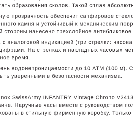
гать образования сколов. Такой сплав абсолют
ную прозрачность обеспечит сапфировое стекл
нного камня и устойчивый к механическим пов
ей стороны нанесено трехслойное антибликовое
 аналоговой индикацией (три стрелки: часовая
цифрами. На стрелках и накладных часовых ме
мное время.
ень водонепроницаемости до 10 АТМ (100 м). С
 быть уверенными в безопасности механизма.
rinox SwissArmy INFANTRY Vintage Chrono V241
аине. Наручные часы вместе с руководством по
кованы в стильную фирменную коробку. Только