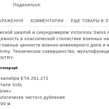
Поделиться:
БРАЖЕННЯ
КОММЕНТАРИИ
ЕЩЕ ТОВАРЫ В 
ской шкалой и секундомером Victorinox Swiss 
дежность в классической стилистике военных н
лавные ценности военно-инженерного дела и 
 Army. Техническое совершенство, мультифункц
ANTRY.
hronograph
калибра ETA 251.272
тали 316L
блик»
ологически чистого дубления
100 м