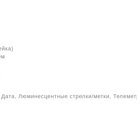
ейка)
0м
а
 Дата, Люминесцентные стрелки/метки, Телемет