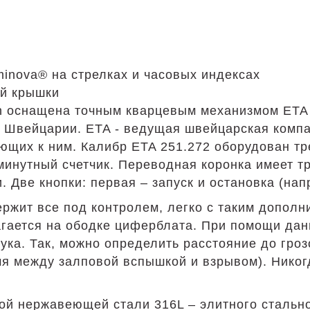
inova® на стрелках и часовых индексах
й крышки
h оснащена точным кварцевым механизмом ETA
в Швейцарии. ETA - ведущая швейцарская компа
ющих к ним. Калибр ETA 251.272 оборудован тр
-минутный счетчик. Переводная коронка имеет т
 Две кнопки: первая – запуск и остановка (нап
ержит все под контролем, легко с таким допол
агается на ободке циферблата. При помощи да
ука. Так, можно определить расстояние до гро
я между залповой вспышкой и взрывом). Никогд
ой нержавеющей стали 316L – элитного стальн