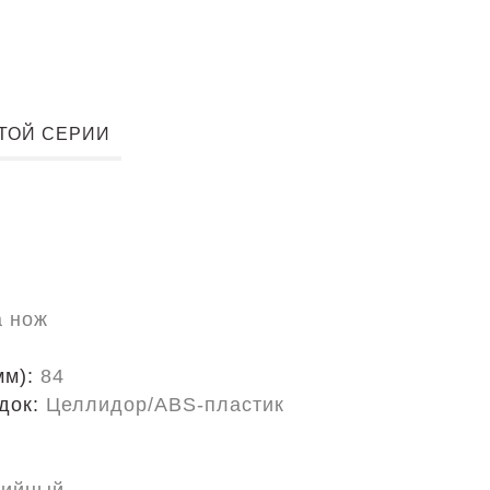
ЭТОЙ СЕРИИ
Ы
а нож
мм):
84
док:
Целлидор/ABS-пластик