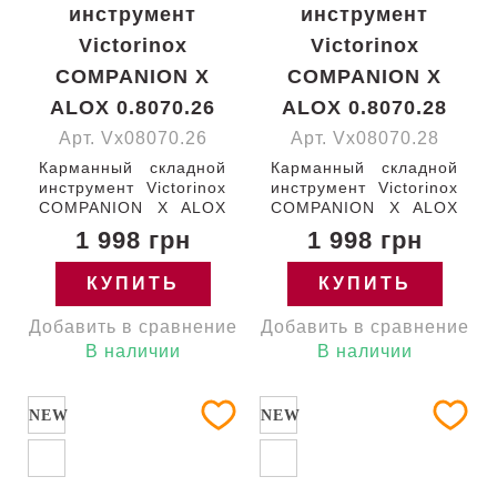
инструмент
инструмент
Victorinox
Victorinox
COMPANION X
COMPANION X
ALOX 0.8070.26
ALOX 0.8070.28
Арт. Vx08070.26
Арт. Vx08070.28
Карманный складной
Карманный складной
инструмент Victorinox
инструмент Victorinox
COMPANION X ALOX
COMPANION X ALOX
93мм/1 функция/
93мм/1 функция/
1 998 грн
1 998 грн
рифленые
рифленые золотистые
серебристые
накладки /ножницы
КУПИТЬ
КУПИТЬ
накладки /ножницы
Швейцария 0.8070.28
Швейцария 0.8070.26
Гарантия:
Добавить в сравнение
Добавить в сравнение
Гарантия:
пожизненная
пожизненная
В наличии
В наличии
NEW
NEW