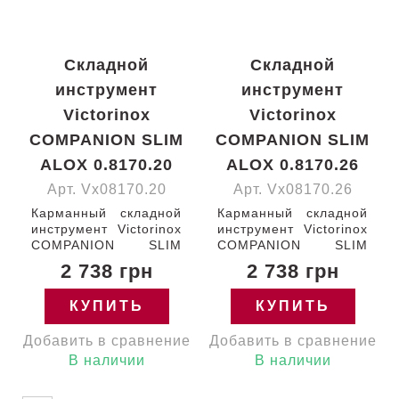
Складной
Складной
инструмент
инструмент
Victorinox
Victorinox
COMPANION SLIM
COMPANION SLIM
ALOX 0.8170.20
ALOX 0.8170.26
Арт. Vx08170.20
Арт. Vx08170.26
Карманный складной
Карманный складной
инструмент Victorinox
инструмент Victorinox
COMPANION SLIM
COMPANION SLIM
ALOX 93мм/6
ALOX 93мм/6
2 738 грн
2 738 грн
функций/рифленые
функций/рифленые
красные накладки /
серебристые
КУПИТЬ
КУПИТЬ
открывалка для
накладки /открывалка
коробок/ножницы
для коробок/ножницы
Добавить в сравнение
Добавить в сравнение
Швейцария 0.8170.20
Швейцария 0.8170.26
Гарантия:
Гарантия:
В наличии
В наличии
пожизненная
пожизненная