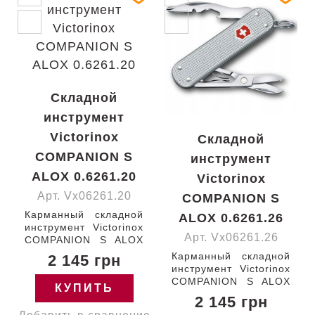
Складной
инструмент
Victorinox
Складной
COMPANION S
инструмент
ALOX 0.6261.20
Victorinox
Арт. Vx06261.20
COMPANION S
Карманный складной
ALOX 0.6261.26
инструмент Victorinox
Арт. Vx06261.26
COMPANION S ALOX
58мм/5 функций/
Карманный складной
2 145 грн
рифленые красные
инструмент Victorinox
накладки /ножницы/
COMPANION S ALOX
КУПИТЬ
отвертка Швейцария
58мм/5 функций/
2 145 грн
0.6261.20 Гарантия:
рифленые