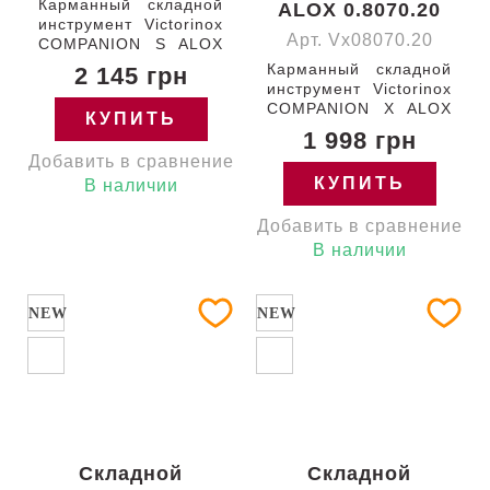
Карманный складной
ALOX 0.8070.20
инструмент Victorinox
Арт. Vx08070.20
COMPANION S ALOX
58мм/5 функций/
Карманный складной
2 145 грн
рифленые золотистые
инструмент Victorinox
накладки /ножницы/
COMPANION X ALOX
КУПИТЬ
отвертка Швейцария
93мм/1 функция/
1 998 грн
0.6261.28 Гарантия:
рифленые красные
Добавить в сравнение
пожизненная
накладки /ножницы
КУПИТЬ
В наличии
Швейцария 0.8070.20
Гарантия:
Добавить в сравнение
пожизненная
В наличии
NEW
NEW
Складной
Складной