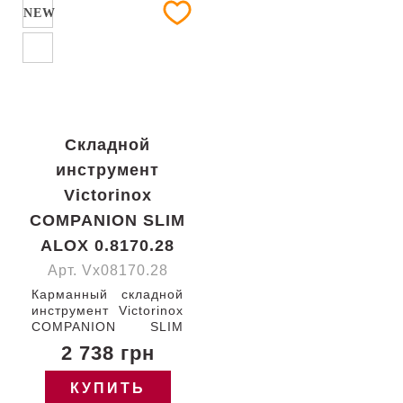
NEW
Складной
инструмент
Victorinox
COMPANION SLIM
ALOX 0.8170.28
Арт. Vx08170.28
Карманный складной
инструмент Victorinox
COMPANION SLIM
ALOX 93мм/6
2 738 грн
функций/рифленые
золотистые накладки /
КУПИТЬ
открывалка для