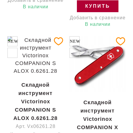
Добавить в сравнение
пожизненная
серебристые
КУПИТЬ
В наличии
накладки /ножницы/
отвертка Швейцария
Добавить в сравнение
0.6261.26 Гарантия:
пожизненная
В наличии
NEW
NEW
Складной
инструмент
Victorinox
Складной
COMPANION S
инструмент
ALOX 0.6261.28
Victorinox
Арт. Vx06261.28
COMPANION X