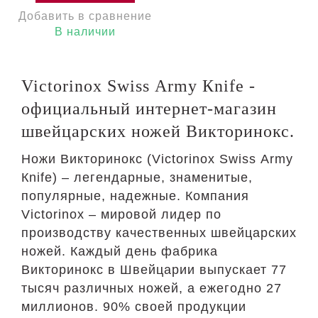
коробок/ножницы
Добавить в сравнение
Швейцария 0.8170.28
Гарантия:
В наличии
пожизненная
Victorinox Swiss Аrmy Кnife -
официальный интернет-магазин
швейцарских ножей Викторинокс.
Ножи Викторинокс (Victorinox Swiss Аrmy
Кnife) – легендарные, знаменитые,
популярные, надежные. Компания
Victorinox – мировой лидер по
производству качественных швейцарских
ножей. Каждый день фабрика
Викторинокс в Швейцарии выпускает 77
тысяч различных ножей, а ежегодно 27
миллионов. 90% своей продукции